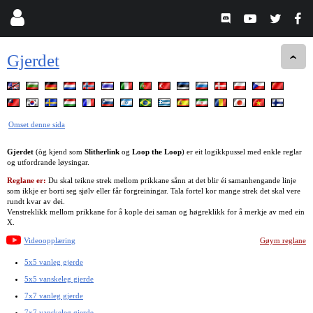
Gjerdet
Omset denne sida
Gjerdet
(òg kjend som
Slitherlink
og
Loop the Loop
) er eit logikkpussel med enkle reglar
og utfordrande løysingar.
Reglane er:
Du skal teikne strek mellom prikkane sånn at det blir éi samanhengande linje
som ikkje er borti seg sjølv eller får forgreiningar. Tala fortel kor mange strek det skal vere
rundt kvar av dei.
Venstreklikk mellom prikkane for å kople dei saman og høgreklikk for å merkje av med ein
X.
Videoopplæring
Gøym reglane
5x5 vanleg gjerde
5x5 vanskeleg gjerde
7x7 vanleg gjerde
7x7 vanskeleg gjerde