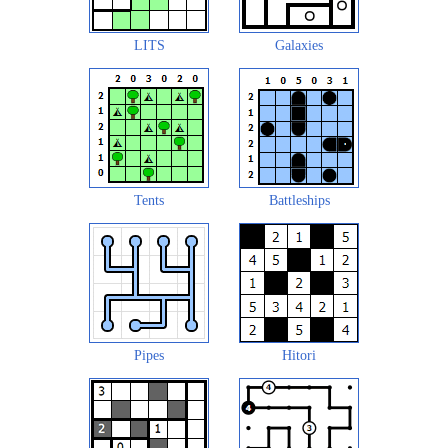
LITS
Galaxies
Tents
Battleships
Pipes
Hitori