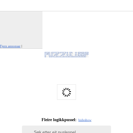
Fjern annonsar
|
Rapporter denne annonsen
Fleire logikkpussel:
hide
show