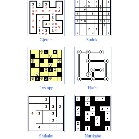
Gjerdet
Sudoku
Lys opp
Hashi
Shikaku
Nurikabe